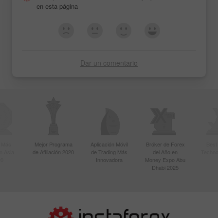
en esta página
Dar un comentario
r Más
Mejor Programa
Aplicación Móvil
Bróker de Forex
Best
n Asia
de Afiliación 2020
de Trading Más
del Año en
Techno
20
Innovadora
Money Expo Abu
Dhabi 2025