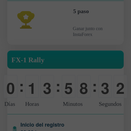
5 paso
Ganar junto con
InstaForex
FX-1 Rally
:
:
:
0
1
3
5
8
3
1
-
0
0
0
0
0
2
Días
Horas
Minutos
Segundos
Inicio del registro