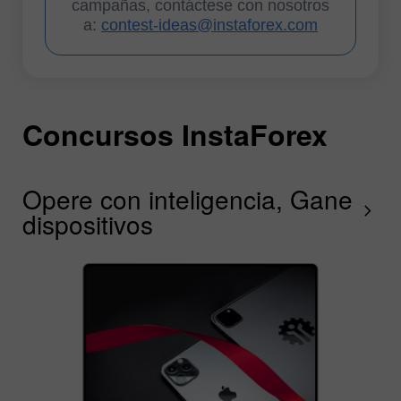
campañas, contáctese con nosotros
a:
contest-ideas@instaforex.com
Concursos InstaForex
C
C
C
C
C
C
I
Opere con inteligencia, Gane
C
G
F
R
L
S
G
chevron_right
dispositivos