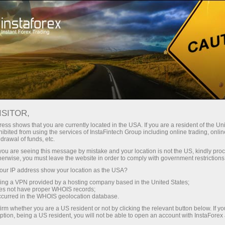
Campaigns
Contests
FX-1 Rally
ISITOR,
FX-1 Rally
ess shows that you are currently located in the USA. If you are a resident of the Uni
ibited from using the services of InstaFintech Group including online trading, online
drawal of funds, etc.
A continuación se muestra la lista de
k you are seeing this message by mistake and your location is not the US, kindly pro
participantes inscritos en la etapa actual del
herwise, you must leave the website in order to comply with government restrictions
concurso FX-1 Rally organizado por InstaForex.
ur IP address show your location as the USA?
Puede registrarse para la siguiente etapa del
sing a VPN provided by a hosting company based in the United States;
concurso ahora mismo haciendo clic en el
oes not have proper WHOIS records;
occurred in the WHOIS geolocation database.
botón Registro.
irm whether you are a US resident or not by clicking the relevant button below. If y
ption, being a US resident, you will not be able to open an account with InstaForex