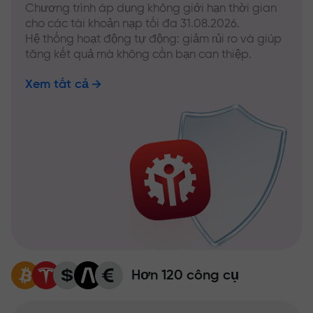
Chương trình áp dụng không giới hạn thời gian
cho các tài khoản nạp tối đa 31.08.2026.
Hệ thống hoạt động tự động: giảm rủi ro và giúp
tăng kết quả mà không cần bạn can thiệp.
Xem tất cả
Hơn 120 công cụ