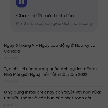
Cho người mới bắt đầu
Mọi thứ bạn cần để giao dịch thành công
Ngày 6 tháng 9 - Ngày Lao động ở Hoa Kỳ và
Canada
29.08.2022
Tạp chí IIM của Vương quốc Anh gọi InstaForex
Nhà Môi giới Ngoại hối Tốt nhất năm 2022
25.08.2022
Ứng dụng InstaForex nay còn tuyệt vời hơn nữa:
tìm hiểu thêm về các bản cập nhật toàn cầu
19.07.2022