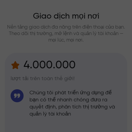
Giao dịch mọi nơi
Nền tảng giao dịch đa năng trên điện thoại của bạn.
Theo dõi thị trường, mở lệnh và quản lý tài khoản —
mọi lúc, mọi nơi.
4.000.000
lượt tải trên toàn thế giới!
Chúng tôi phát triển ứng dụng để
bạn có thể nhanh chóng đưa ra
quyết định, phân tích thị trường và
quản lý tài khoản