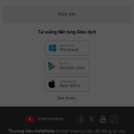
Hợp tác
Tải xuống Nền tảng Giao dịch
See more...
Vietnamese
Thương hiệu InstaForex
là một thương hiệu đã đăng ký của