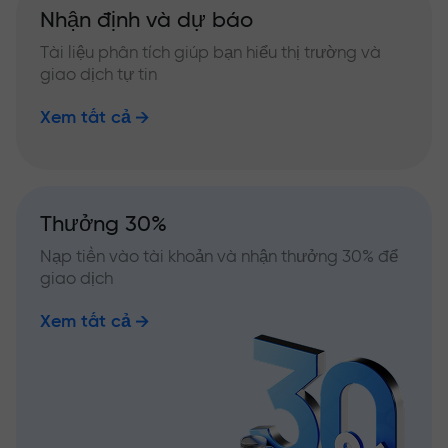
Nhận định và dự báo
Tài liệu phân tích giúp bạn hiểu thị trường và
giao dịch tự tin
Xem tất cả
Thưởng 30%
Nạp tiền vào tài khoản và nhận thưởng 30% để
giao dịch
Xem tất cả