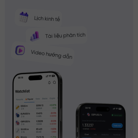
Lịch kinh tế
Tài liệu phân tích
Video hướng dẫn