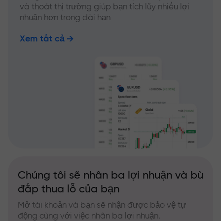
và thoát thị trường giúp bạn tích lũy nhiều lợi
nhuận hơn trong dài hạn
Xem tất cả
Chúng tôi sẽ nhân ba lợi nhuận và bù
đắp thua lỗ của bạn
Mở tài khoản và bạn sẽ nhận được bảo vệ tự
động cùng với việc nhân ba lợi nhuận.