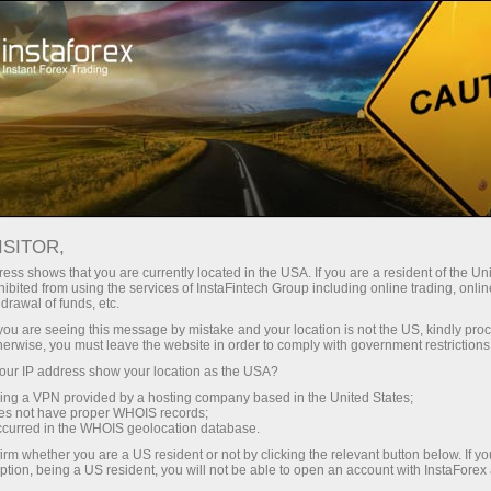
Spread cực thấp — lợi nhuận cao
ISITOR,
ess shows that you are currently located in the USA. If you are a resident of the Uni
Thưởng 30%
ibited from using the services of InstaFintech Group including online trading, online
Với InstaForex, bạn được tiếp cận
drawal of funds, etc.
những điều kiện cạnh tranh thực
cho mỗi lần nạp tiền
k you are seeing this message by mistake and your location is not the US, kindly pro
sự: đòn bẩy lên tới 1:5000, spread
herwise, you must leave the website in order to comply with government restrictions
và hoa hồng tốt nhất trên thị
ur IP address show your location as the USA?
Tốc độ
trường, cùng điều kiện thuận lợi để
sing a VPN provided by a hosting company based in the United States;
giao dịch cổ phiếu và chỉ số.
oes not have proper WHOIS records;
trong giao dịch và trên đường đua
occurred in the WHOIS geolocation database.
irm whether you are a US resident or not by clicking the relevant button below. If y
ption, being a US resident, you will not be able to open an account with InstaForex
Jackpot quà tặng cá nhân của bạn
Chúng tôi đã phát triển hệ thống