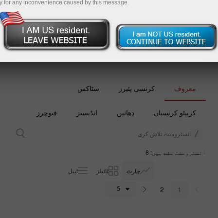
y for any inconvenience caused by this message.
تجارتی اکاؤنٹ کھولیں
ڈیمو اکاؤنٹ کھولیں
معروف
کرنسی پئیرز
سٹاکس
کریپٹو کرنسیاں
دھاتیں
انڈیسیز
فیوچرز
انسٹرومنٹ ملے ہیں: 8
چارٹ
ٹائیلز
ٹیبل
2
1