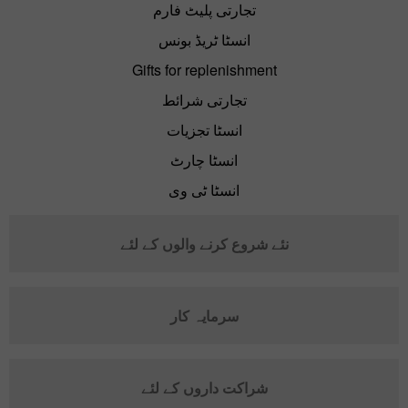
تجارتی پلیٹ فارم
انسٹا ٹریڈ بونس
Gifts for replenishment
تجارتی شرائط
انسٹا تجزیات
انسٹا چارٹ
انسٹا ٹی وی
نئے شروع کرنے والوں کے لئے
سرمایہ کار
شراکت داروں کے لئے