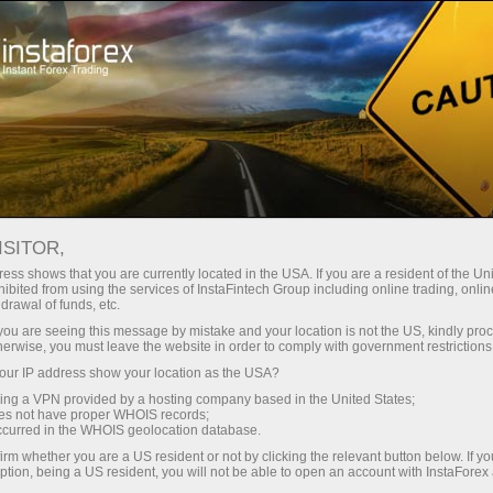
تاجران کے لئے
چارٹس
ISITOR,
آن لائن فاریکس چارٹس
ess shows that you are currently located in the USA. If you are a resident of the Uni
ibited from using the services of InstaFintech Group including online trading, online
drawal of funds, etc.
مالیاتی منڈیوں میں تجارت کے لیے بہترین شرائط کے
k you are seeing this message by mistake and your location is not the US, kindly pro
ساتھ معاہدے کی تفصیلات کے جدول۔ انسٹا
herwise, you must leave the website in order to comply with government restrictions
فاریکس میں شامل ہوں اور آج ہی اپنا منافع
ur IP address show your location as the USA?
بڑھائیں!
sing a VPN provided by a hosting company based in the United States;
oes not have proper WHOIS records;
occurred in the WHOIS geolocation database.
irm whether you are a US resident or not by clicking the relevant button below. If y
ption, being a US resident, you will not be able to open an account with InstaForex