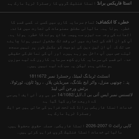
انسٹا فاریکس برانڈ
انسٹا فنٹیک گروپ کا رجسٹرڈ ٹریڈ مارک ہے
خطرے کا انکشاف:
تمام سرمایہ کاری میں کسی نہ کسی قسم کا
خطرہ ہوتا ہے۔ مالیاتی مشتق مصنوعات کی تجارت میں فائدہ
اٹھانے کی وجہ سے تیزی سے پیسہ ضائع ہونے کا خطرہ ہوتا ہے۔
آپ کو ان آلات کی تجارت میں اس وقت تک مشغول نہیں ہونا چاہئے
جب تک کہ آپ ان لین دین کی نوعیت کو مکمل طور پر نہیں سمجھ
لیتے جس میں آپ داخل ہو رہے ہیں، اور آپ کی نمائش کی حقیقی
حد۔ اس قسم کی سرمایہ کاری کچھ سرمایہ کاروں کے لیے موزوں
ہو سکتی ہے، لیکن یہ سب کے لیے نہیں ہیں۔
انسٹنٹ ٹریڈنگ لمیٹڈ، رجسٹرڈ نمبر 1811672
پتہ: چوتھی منزل، واٹر ایج بلڈنگ، میریڈیئن پلازہ، روڈ ٹاؤن، ٹورٹولا،
برٹش ورجن آئی لینڈ
لائسنس نمبر ایس آئی بی اے/ایل/14/1082 جو بی وی آئی ایف ایس سی
کے ذریعے جاری کیا گیا ہے
خدمات انسٹا فاریکس برانڈ کے تحت فراہم کی جاتی ہیں جو ایک
رجسٹرڈ ٹریڈ مارک ہے
کاپی رائٹ © 2007-2026 انسٹا فاریکس۔ جملہ حقوق محفوظ ہیں.
مالیاتی خدمات انسٹا فنٹیک گروپ فراہم کرتی ہیں۔