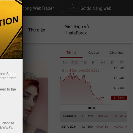
Khởi động WebTrader
Sơ đồ trang web
Giới thiệu về
n dịch
Thư giãn
InstaForex
Tiền tệ
Crypto
Cổ phiếu
M5
M15
M30
H1
H4
D1
W1
C
1
.
1
5
2
0
0
0
.
0
0
0
0
0
0
.
0
0
%
ted States,
 transfers,
ceed to the
.
EURUSD.fx
1.15190
-0.00340
-0.29%
ou choose
 anyway.
GBPUSD.fx
1.34550
-0.00130
-0.10%