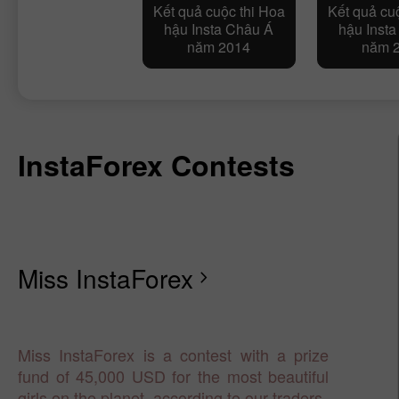
Kết quả cuộc thi Hoa
Kết quả cu
hậu Insta Châu Á
hậu Inst
năm 2014
năm 
InstaForex Contests
Miss InstaForex
chevron_right
Miss InstaForex is a contest with a prize
fund of 45,000 USD for the most beautiful
girls on the planet, according to our traders.