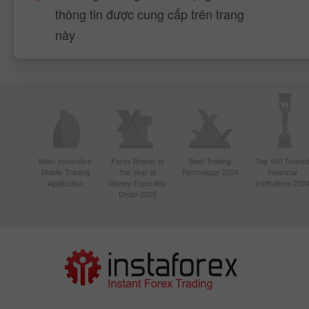
thông tin được cung cấp trên trang
này
Most Innovative
Forex Broker of
Best Trading
Top 100 Truste
Mobile Trading
the Year at
Technology 2024
Financial
Application
Money Expo Abu
Institutions 202
Dhabi 2025