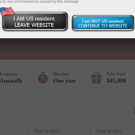
y for any inconvenience caused by this message.
giao dịch
Mở tài khoản demo
Frequency
Duration
Prize Fund
Annually
One year
$45,000
Prize in 2022
Prize in 2023