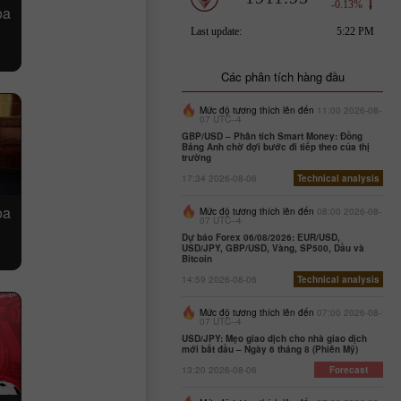
oa
Các phân tích hàng đầu
Mức độ tương thích lên đến
11:00 2026-08-
07 UTC--4
GBP/USD – Phân tích Smart Money: Đồng
Bảng Anh chờ đợi bước đi tiếp theo của thị
trường
17:34 2026-08-06
Technical analysis
oa
Mức độ tương thích lên đến
08:00 2026-08-
07 UTC--4
Dự báo Forex 06/08/2026: EUR/USD,
USD/JPY, GBP/USD, Vàng, SP500, Dầu và
Bitcoin
14:59 2026-08-06
Technical analysis
Mức độ tương thích lên đến
07:00 2026-08-
07 UTC--4
USD/JPY: Mẹo giao dịch cho nhà giao dịch
mới bắt đầu – Ngày 6 tháng 8 (Phiên Mỹ)
13:20 2026-08-06
Forecast