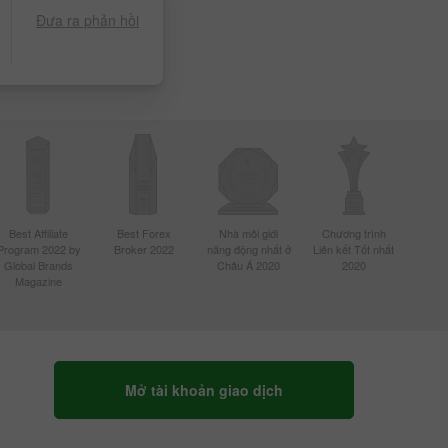
Đưa ra phản hồi
Best Affiliate
Best Forex
Nhà môi giới
Chương trình
Program 2022 by
Broker 2022
năng động nhất ở
Liên kết Tốt nhất
Global Brands
Châu Á 2020
2020
Magazine
Mở tài khoản giao dịch