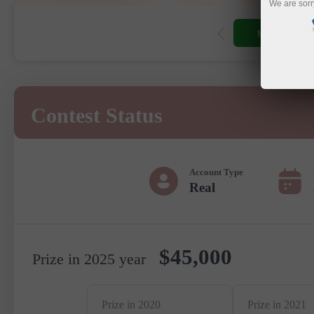
We are sorr
Mở tài khoản 
Contest Status
Account Type
Real
$45,000
Prize in 2025 year
Prize in 2020
Prize in 2021