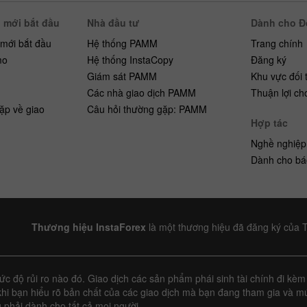
 mới bắt đầu
Nhà đầu tư
Dành cho Đố
 mới bắt đầu
Hệ thống PAMM
Trang chính
mo
Hệ thống InstaCopy
Đăng ký
h
Giám sát PAMM
Khu vực đối 
Các nhà giao dịch PAMM
Thuận lợi ch
ặp về giao
Câu hỏi thường gặp: PAMM
Hợp tác
Nghề nghiệp
Dành cho bá
Thương hiệu InstaForex
là một thương hiệu đã đăng ký của 
 độ rủi ro nào đó. Giao dịch các sản phẩm phái sinh tài chính đi kèm 
hi bạn hiểu rõ bản chất của các giao dịch mà bạn đang tham gia và mứ
 phải dành cho tất cả mọi người.