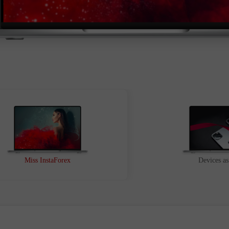
Demo
Thực
Mở
Mở
Miss InstaForex
Devices as