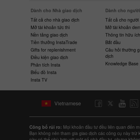
Dành cho Nhà giao dịch
Dành cho người
Tất cả cho nhà giao dịch
Tất cả cho người
Mở tài khoản tức thì
Mở tài khoản de
Nền tảng giao dịch
Thông tin hữu íc
Tiền thưởng InstaTrade
Bắt ​​đầu
Gifts for replenishment
Câu hỏi thường g
dịch
Điều kiện giao dịch
Knowledge Base
Phân tích Insta
Biểu đồ Insta
Insta TV
Vietnamese
Công bố rủi ro:
Mọi khoản đầu tư đều liên quan đến mức
Bạn không nên tham gia giao dịch các công cụ này trừ k
này có thể phù hợp với một số nhà đầu tư, nhưng không