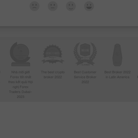
d
Nhà môi giới
The best crypto
Best Customer
Best Broker 2022
Forex tốt nhất
broker 2022
Service Broker
in Latin America
4
theo kết quả Hội
2022
nghị Forex
Traders Dubai–
2023