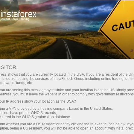
oản ngay lập tức
Tải nền tảng giao dịch Metatrader
 người mới bắt
Dành cho nhà đầu
Dành cho đối tác
Các chiế
đầu
tư
ISITOR,
ess shows that you are currently located in the USA. If you are a resident of the Uni
ibited from using the services of InstaFintech Group including online trading, online
drawal of funds, etc.
ressive prize
 elegant and
k you are seeing this message by mistake and your location is not the US, kindly pro
herwise, you must leave the website in order to comply with government restrictions
ain prize in
ur IP address show your location as the USA?
sing a VPN provided by a hosting company based in the United States;
oes not have proper WHOIS records;
occurred in the WHOIS geolocation database.
irm whether you are a US resident or not by clicking the relevant button below. If y
ption, being a US resident, you will not be able to open an account with InstaForex